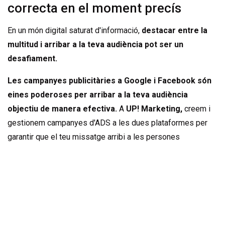
correcta en el moment precís
En un món digital saturat d'informació,
destacar entre la
multitud i arribar a la teva audiència pot ser un
desafiament.
Les campanyes publicitàries a Google i Facebook són
eines poderoses per arribar a la teva audiència
objectiu de manera efectiva.
A
UP! Marketing
,
creem i
gestionem campanyes d'ADS a les dues plataformes per
garantir que el teu missatge arribi a les persones
adequades en el moment oportú. Utilitzem estratègies de
segmentació avançades, recerca de paraules clau,
creativitats impactants i anàlisi de dades per
maximitzar el rendiment dels vostres anuncis.
Ja sigui que busques
augmentar el trànsit, generar