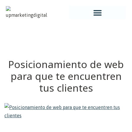
UP! MARKETING DIGITAL
AGENCIA UP! MARKETING DIGITAL
Posicionamiento de web
para que te encuentren
tus clientes