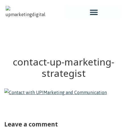
UP! MARKETING DIGITAL
AGENCIA UP! MARKETING DIGITAL
contact-up-marketing-
strategist
Leave a comment